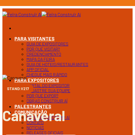
Ir
para
o
conteúdo
PARA VISITANTES
GUIA DE EXPOSITORES
POR QUE VISITAR?
CREDENCIAMENTO
MAPA DA FEIRA
GUIA DE HOTEIS/RESTAURANTES
APP OFICIAL
CHEGUE MAIS RÁPIDO
PARA EXPOSITORES
PORTAL DO EXPOSITOR
STAND:V217
CADASTRE SUA EQUIPE
POR QUE EXPOR?
OBRAS CONSTRUIR AÍ
PALESTRANTES
Canaveral
COMUNICAÇÃO
REVISTA CONSTRUIR AÍ
CONTATO
NOTÍCIAS
RELEASES OFICIAIS