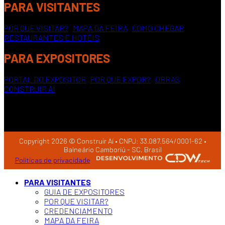
PARA VISITANTES
POR QUE VISITAR?
|
MAPA DA FEIRA
|
COMO CHEGAR
|
RESTAURANTES E HOTÉIS
PARA EXPOSITORES
PORTAL DO EXPOSITOR
|
POR QUE EXPOR?
|
OBRAS
CONSTRUIR AÍ
Copyright 2026 © Construir Aí • CNPJ: 33.087.564/0001-62 •
Balneário Camboriú - SC, Brasil
Políticas de privacidade
PARA VISITANTES
GUIA DE EXPOSITORES
POR QUE VISITAR?
CREDENCIAMENTO
MAPA DA FEIRA