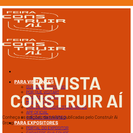
Ir
para
o
conteúdo
REVISTA
PARA VISITANTES
GUIA DE EXPOSITORES
POR QUE VISITAR?
CONSTRUIR AÍ
CREDENCIAMENTO
MAPA DA FEIRA
GUIA DE HOTEIS/RESTAURANTES
APP OFICIAL
Conheça as edições da revista publicadas pelo Construir Aì
CHEGUE MAIS RÁPIDO
Group.
PARA EXPOSITORES
PORTAL DO EXPOSITOR
CADASTRE SUA EQUIPE