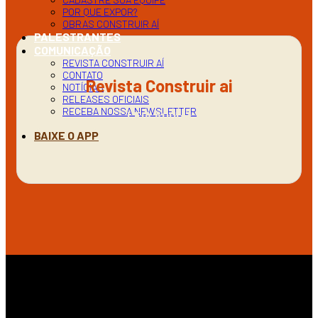
POR QUE EXPOR?
OBRAS CONSTRUIR AÍ
PALESTRANTES
COMUNICAÇÃO
REVISTA CONSTRUIR AÍ
CONTATO
Revista Construir ai
NOTÍCIAS
RELEASES OFICIAIS
RECEBA NOSSA NEWSLETTER
LEIA AQUI
BAIXE O APP