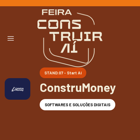
Ir
para
o
conteúdo
STAND:07 - Start Aí
ConstruMoney
SOFTWARES E SOLUÇÕES DIGITAIS