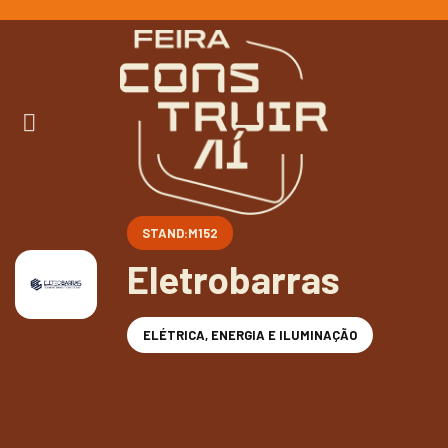
Ir
para
o
conteúdo
STAND:M152
Eletrobarras
ELÉTRICA, ENERGIA E ILUMINAÇÃO