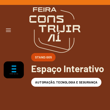
Ir
para
o
conteúdo
STAND:G05
Espaço Interativo
AUTOMAÇÃO, TECNOLOGIA E SEGURANÇA