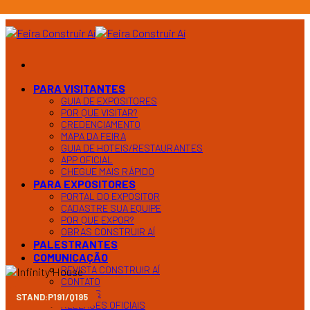
Ir
para
o
conteúdo
PARA VISITANTES
GUIA DE EXPOSITORES
POR QUE VISITAR?
CREDENCIAMENTO
MAPA DA FEIRA
GUIA DE HOTEIS/RESTAURANTES
APP OFICIAL
CHEGUE MAIS RÁPIDO
PARA EXPOSITORES
PORTAL DO EXPOSITOR
CADASTRE SUA EQUIPE
POR QUE EXPOR?
OBRAS CONSTRUIR AÍ
PALESTRANTES
COMUNICAÇÃO
REVISTA CONSTRUIR AÍ
CONTATO
NOTÍCIAS
STAND:P191/Q195
RELEASES OFICIAIS