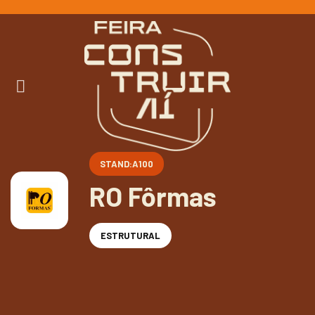
Ir
para
o
conteúdo
STAND:A100
RO Fôrmas
ESTRUTURAL