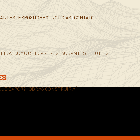
RANTES
|
EXPOSITORES
|
NOTÍCIAS
|
CONTATO
FEIRA
|
COMO CHEGAR
|
RESTAURANTES E HOTÉIS
ES
QUE EXPOR?
|
OBRAS CONSTRUIR AÍ