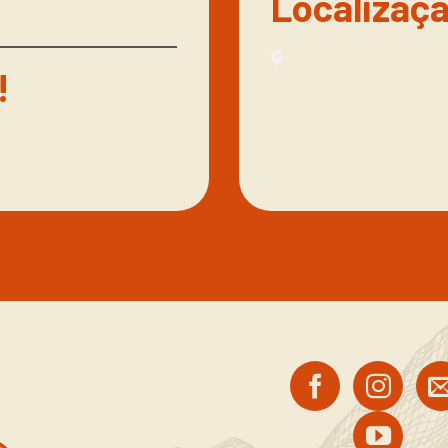
Localizaç
!