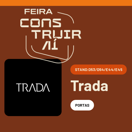
Ir
para
o
conteúdo
STAND:D53/D54/E44/E45
Trada
PORTAS