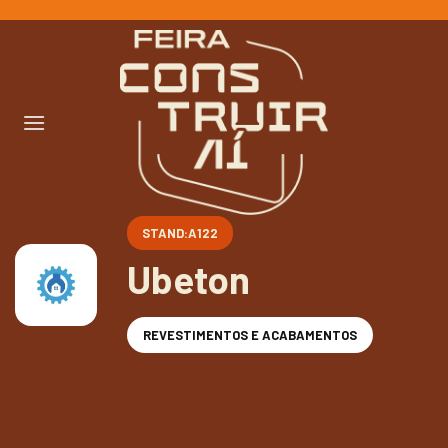
Ir
para
o
conteúdo
STAND:A122
Ubeton
REVESTIMENTOS E ACABAMENTOS