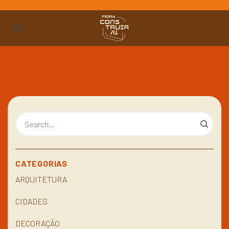
Ir
para
o
conteúdo
CATEGORIAS
ARQUITETURA
CIDADES
DECORAÇÃO