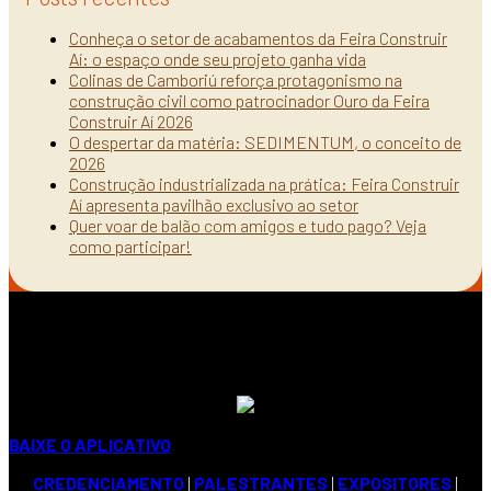
Conheça o setor de acabamentos da Feira Construir
Aí: o espaço onde seu projeto ganha vida
Colinas de Camboriú reforça protagonismo na
construção civil como patrocinador Ouro da Feira
Construir Aí 2026
O despertar da matéria: SEDIMENTUM, o conceito de
2026
Construção industrializada na prática: Feira Construir
Aí apresenta pavilhão exclusivo ao setor
Quer voar de balão com amigos e tudo pago? Veja
como participar!
BAIXE O APLICATIVO
CREDENCIAMENTO
|
PALESTRANTES
|
EXPOSITORES
|