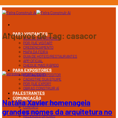
Ir
para
o
conteúdo
Arquivos de Tag:
casacor
PARA VISITANTES
GUIA DE EXPOSITORES
POR QUE VISITAR?
CREDENCIAMENTO
MAPA DA FEIRA
GUIA DE HOTEIS/RESTAURANTES
APP OFICIAL
CHEGUE MAIS RÁPIDO
PARA EXPOSITORES
PORTAL DO EXPOSITOR
CADASTRE SUA EQUIPE
POR QUE EXPOR?
OBRAS CONSTRUIR AÍ
PALESTRANTES
COMUNICAÇÃO
Natália Xavier homenageia
REVISTA CONSTRUIR AÍ
CONTATO
grandes nomes da arquitetura no
NOTÍCIAS
RELEASES OFICIAIS