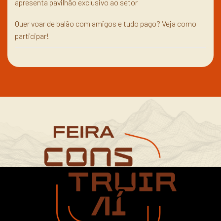
apresenta pavilhão exclusivo ao setor
Quer voar de balão com amigos e tudo pago? Veja como
participar!