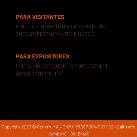
PARA VISITANTES
POR QUE VISITAR?
|
MAPA DA FEIRA
|
COMO
CHEGAR
|
RESTAURANTES E HOTÉIS
PARA EXPOSITORES
PORTAL DO EXPOSITOR
|
POR QUE EXPOR?
|
OBRAS CONSTRUIR AÍ
Copyright 2026 © Construir Aí • CNPJ: 33.087.564/0001-62 • Balneário
Camboriú - SC, Brasil