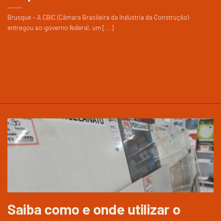
Brusque – A CBIC (Câmara Brasileira da Indústria da Construção)
entregou ao governo federal, um [...]
Saiba como e onde utilizar o