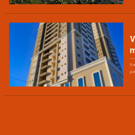
V
m
It
pa