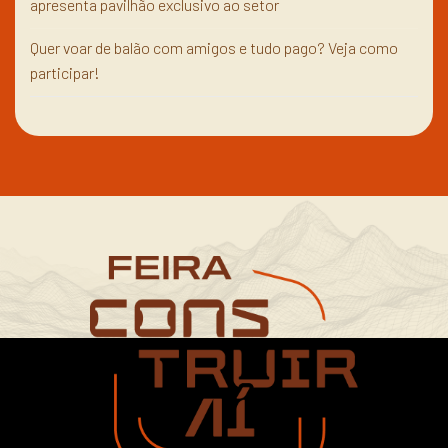
apresenta pavilhão exclusivo ao setor
Quer voar de balão com amigos e tudo pago? Veja como
participar!