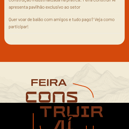
apresenta pavilhão exclusivo ao setor
Quer voar de balão com amigos e tudo pago? Veja como
participar!