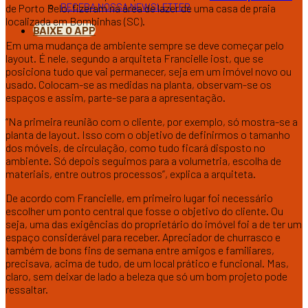
RECEBA NOSSA NEWSLETTER
de Porto Belo, fizeram na área de lazer de uma casa de praia
localizada em Bombinhas (SC).
BAIXE O APP
Em uma mudança de ambiente sempre se deve começar pelo
layout. É nele, segundo a arquiteta Francielle iost, que se
posiciona tudo que vai permanecer, seja em um imóvel novo ou
usado. Colocam-se as medidas na planta, observam-se os
espaços e assim, parte-se para a apresentação.
“Na primeira reunião com o cliente, por exemplo, só mostra-se a
planta de layout. Isso com o objetivo de definirmos o tamanho
dos móveis, de circulação, como tudo ficará disposto no
ambiente. Só depois seguimos para a volumetria, escolha de
materiais, entre outros processos”, explica a arquiteta.
De acordo com Francielle, em primeiro lugar foi necessário
escolher um ponto central que fosse o objetivo do cliente. Ou
seja, uma das exigências do proprietário do imóvel foi a de ter um
espaço considerável para receber. Apreciador de churrasco e
também de bons fins de semana entre amigos e familiares,
precisava, acima de tudo, de um local prático e funcional. Mas,
claro, sem deixar de lado a beleza que só um bom projeto pode
ressaltar.