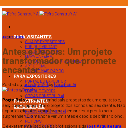
Ir
para
o
conteúdo
PARA VISITANTES
ARQUITETURA
GUIA DE EXPOSITORES
POR QUE VISITAR?
Antes e Depois: Um projeto
CREDENCIAMENTO
MAPA DA FEIRA
transformador que promete
GUIA DE HOTEIS/RESTAURANTES
APP OFICIAL
encantar
CHEGUE MAIS RÁPIDO
PARA EXPOSITORES
PORTAL DO EXPOSITOR
Posted on
junho 9, 2020
by
Construir Ai
CADASTRE SUA EQUIPE
POR QUE EXPOR?
OBRAS CONSTRUIR AÍ
Porto Belo –
Uma das principais propostas de um arquiteto é,
PALESTRANTES
sem dúvida, apresentar o projeto dos sonhos ao seu cliente. Não
COMUNICAÇÃO
importa o desafio, o profissional sempre está pronto para
REVISTA CONSTRUIR AÍ
surpreender. E o melhor é ver um antes e depois de brilhar o olho.
CONTATO
NOTÍCIAS
E é exatamente isso que os profissionais da
iost Arquitetura
,
RELEASES OFICIAIS