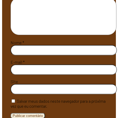
Nome
*
E-mail
*
Site
Salvar meus dados neste navegador para a próxima
vez que eu comentar.