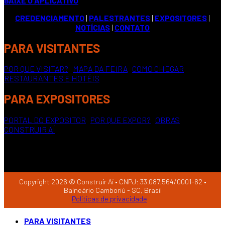
BAIXE O APLICATIVO
CREDENCIAMENTO
|
PALESTRANTES
|
EXPOSITORES
|
NOTÍCIAS
|
CONTATO
PARA VISITANTES
POR QUE VISITAR?
|
MAPA DA FEIRA
|
COMO CHEGAR
|
RESTAURANTES E HOTÉIS
PARA EXPOSITORES
PORTAL DO EXPOSITOR
|
POR QUE EXPOR?
|
OBRAS
CONSTRUIR AÍ
Copyright 2026 © Construir Aí • CNPJ: 33.087.564/0001-62 •
Balneário Camboriú - SC, Brasil
Políticas de privacidade
PARA VISITANTES