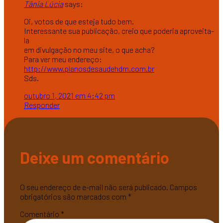
Tãnia Lúcia
says:
Oi, votos de que esteja tudo bem.
Interessante sua publicação, creio que poderia aproveita-
la
em divulgação no meu site, o que acha?
Para ver meu endereço:
http://www.planosdesaudehdm.com.br
Sds.
outubro 1, 2021 em 4:42 pm
Responder
Deixe um comentário
O seu endereço de e-mail não será publicado.
Campos
obrigatórios são marcados com
*
Comentário
*