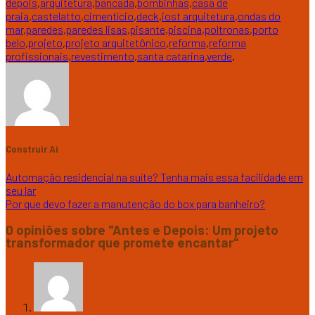
depois
,
arquitetura
,
bancada
,
bombinhas
,
casa de
praia
,
castelatto
,
cimentício
,
deck
,
iost arquitetura
,
ondas do
mar
,
paredes
,
paredes lisas
,
pisante
,
piscina
,
poltronas
,
porto
belo
,
projeto
,
projeto arquitetônico
,
reforma
,
reforma
profissionais
,
revestimento
,
santa catarina
,
verde
.
Construir Ai
Automação residencial na suíte? Tenha mais essa facilidade em
seu lar
Por que devo fazer a manutenção do box para banheiro?
0 opiniões sobre "
Antes e Depois: Um projeto
transformador que promete encantar
"