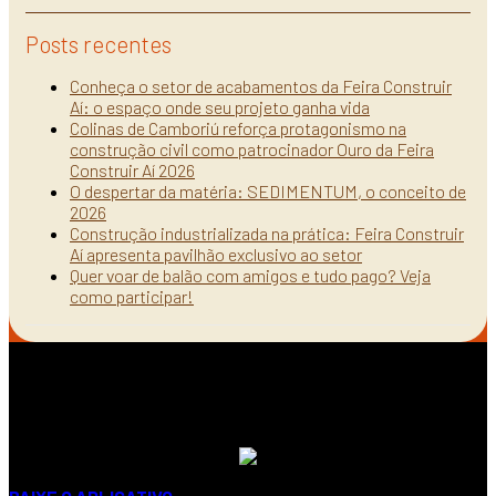
Posts recentes
Conheça o setor de acabamentos da Feira Construir
Aí: o espaço onde seu projeto ganha vida
Colinas de Camboriú reforça protagonismo na
construção civil como patrocinador Ouro da Feira
Construir Aí 2026
O despertar da matéria: SEDIMENTUM, o conceito de
2026
Construção industrializada na prática: Feira Construir
Aí apresenta pavilhão exclusivo ao setor
Quer voar de balão com amigos e tudo pago? Veja
como participar!