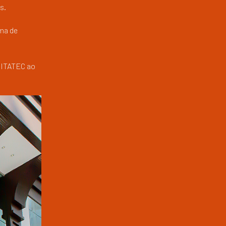
s.
ema de
a ITATEC ao