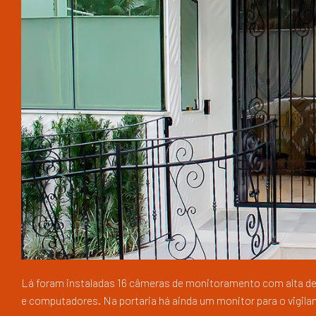
Lá foram instaladas 16 câmeras de monitoramento com alta def
e computadores. Na portaria há ainda um monitor para o vigil