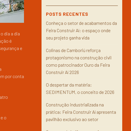
POSTS RECENTES
Conheça o setor de acabamentos da
Feira Construir Aí: o espaço onde
 dia a dia
seu projeto ganha vida
ução é
 segurança e
Colinas de Camboriú reforça
protagonismo na construção civil
como patrocinador Ouro da Feira
a
Construir Aí 2026
em por conta
O despertar da matéria:
SEDIMENTUM, o conceito de 2026
atro
Construção industrializada na
prática: Feira Construir Aí apresenta
 e o
pavilhão exclusivo ao setor