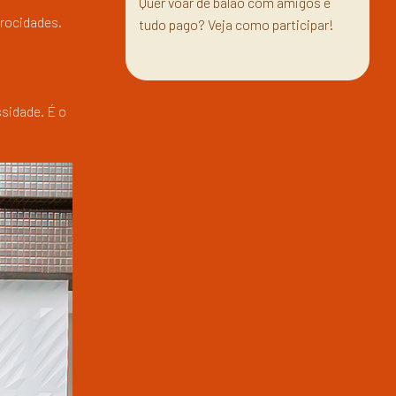
Quer voar de balão com amigos e
trocidades.
tudo pago? Veja como participar!
sidade. É o