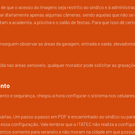
 é de que o acesso às imagens seja restrito ao síndico e à administra
zar diariamente apenas algumas câmeras, sendo aquelas que não se
tam a academia, a piscina e o salão de festas. Para que isso dê cert
nseguem observar as áreas da garagem, entrada e saída, elevadores
da nas áreas sensíveis, qualquer morador pode solicitar as gravaçõ
ento
to e segurança, chegou a hora configurar o sistema nos celulares
árias. Um passo a passo em PDF é encaminhado ao síndico ou para
 essa configuração. Vale lembrar que a ITATEC não realiza a config
mentos somente para veraneio e não moram na cidade em que possu