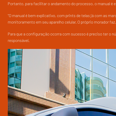
Portanto, para facilitar o andamento do processo, o manual é 
“O manual é bem explicativo, com prints de telas já com as mar
monitoramento em seu aparelho celular. O próprio morador faz, 
Para que a configuração ocorra com sucesso é preciso ter o n
responsável.