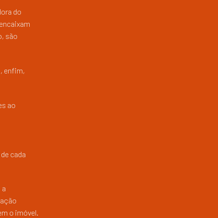
dora do
 encaixam
o, são
, enfim,
es ao
 de cada
 a
uração
em o imóvel.