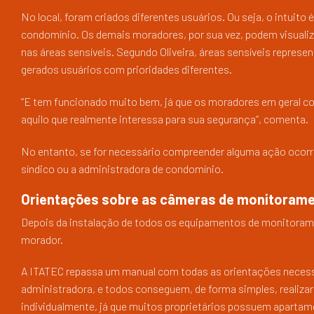
No local, foram criados diferentes usuários. Ou seja, o intuito
condomínio. Os demais moradores, por sua vez, podem visuali
nas áreas sensíveis. Segundo Oliveira, áreas sensíveis represen
gerados usuários com prioridades diferentes.
“E tem funcionado muito bem, já que os moradores em geral co
aquilo que realmente interessa para sua segurança”, comenta.
No entanto, se for necessário compreender alguma ação ocorri
síndico ou a administradora de condomínio.
Orientações sobre as câmeras de monitoram
Depois da instalação de todos os equipamentos de monitoramen
morador.
A ITATEC repassa um manual com todas as orientações necess
administradora, e todos conseguem, de forma simples, realizar
individualmente, já que muitos proprietários possuem aparta