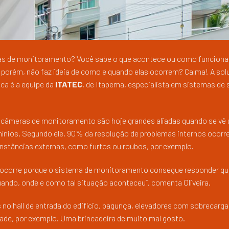
as de monitoramento? Você sabe o que acontece ou como funciona o
 porém, não faz ideia de como e quando elas ocorrem? Calma! A sol
ica é a equipe da
ITATEC
, de Itapema, especialista em sistemas de
, as câmeras de monitoramento são hoje grandes aliadas quando se vê 
mínios. Segundo ele, 90% da resolução de problemas internos ocorr
nstâncias externas, como furtos ou roubos, por exemplo.
ó ocorre porque o sistema de monitoramento consegue responder qu
quando, onde e como tal situação aconteceu”, comenta Oliveira.
 no hall de entrada do edifício, bagunça, elevadores com sobrecarga
ade, por exemplo. Uma brincadeira de muito mal gosto.