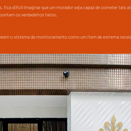
as, fica difícil imaginar que um morador seja capaz de cometer tais a
pontam os verdadeiros fatos.
 que veem o sistema de monitoramento como um item de extrema neces