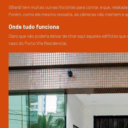
Giliardi tem muitas outras histórias para contar, e que, relatad
Porém, como ele mesmo ressalta, as câmeras não mentem e a
Onde tudo funciona
Claro que não poderia deixar de citar aqui aqueles edifícios
caso do Porto Vila Residencial.