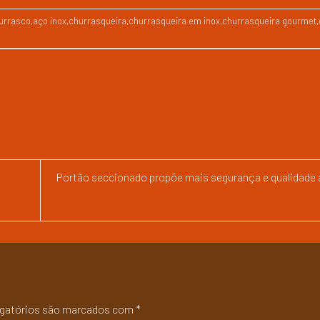
urrasco
,
aço inox
,
churrasqueira
,
churrasqueira em inox
,
churrasqueira gourmet
,
Portão seccionado propõe mais segurança e qualidade 
gatórios são marcados com
*