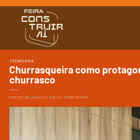
Ir
para
o
conteúdo
TECNOLOGIA
Churrasqueira como protagon
churrasco
POSTED ON
JUNHO 21, 2021
BY
CONSTRUIR AI