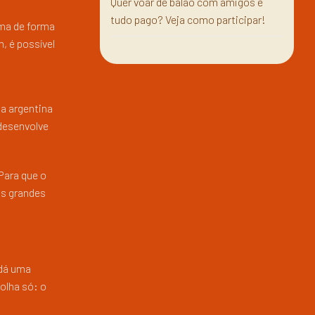
Quer voar de balão com amigos e
tudo pago? Veja como participar!
ema de forma
, é possível
 a argentina
 desenvolve
Para que o
os grandes
 dá uma
olha só: o