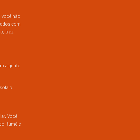
e você não
icados com
o, traz
em a gente
sola o
lar. Você
do, fumê e