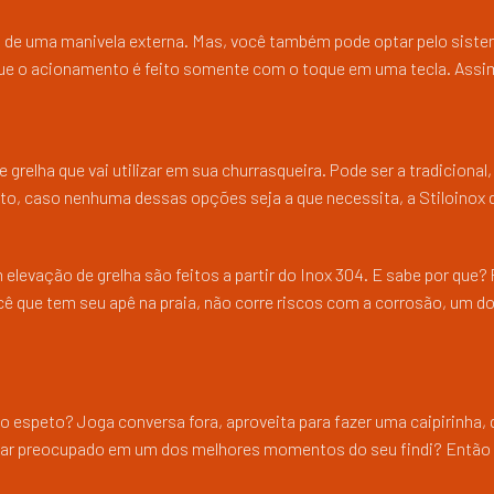
io de uma manivela externa. Mas, você também pode optar pelo sist
 que o acionamento é feito somente com o toque em uma tecla. Assim
grelha que vai utilizar em sua churrasqueira. Pode ser a tradicional,
anto, caso nenhuma dessas opções seja a que necessita, a Stiloinox
levação de grelha são feitos a partir do Inox 304. E sabe por que? 
ocê que tem seu apê na praia, não corre riscos com a corrosão, um d
o espeto? Joga conversa fora, aproveita para fazer uma caipirinha,
ficar preocupado em um dos melhores momentos do seu findi? Então 