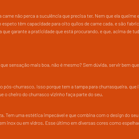
 a carne não perca a suculência que precisa ter. Nem que ela queime 
o espeto têm capacidade para oito quilos de carne cada, e são fabr
que garante a praticidade que está procurando, e que, acima de tud
, que sensação mais boa, não é mesmo? Sem dúvida, servir bem qu
no pós-churrasco. Isso porque tem a tampa para churrasqueira, que i
 o cheiro do churrasco vizinho faça parte do seu.
za. Tem uma estética impecável e que combina com o design do seu 
m inox ou em vidros. Esse último em diversas cores como espelha