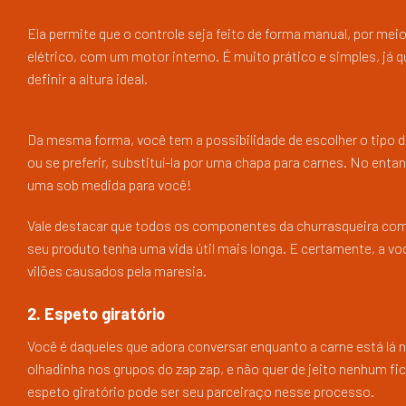
Ela permite que o controle seja feito de forma manual, por me
elétrico, com um motor interno. É muito prático e simples, já
definir a altura ideal.
Da mesma forma, você tem a possibilidade de escolher o tipo de 
ou se preferir, substituí-la por uma chapa para carnes. No ent
uma sob medida para você!
Vale destacar que todos os componentes da churrasqueira com e
seu produto tenha uma vida útil mais longa. E certamente, a v
vilões causados pela maresia.
2. Espeto giratório
Você é daqueles que adora conversar enquanto a carne está lá n
olhadinha nos grupos do zap zap, e não quer de jeito nenhum 
espeto giratório pode ser seu parceiraço nesse processo.