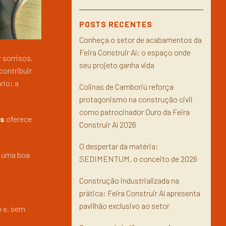
POSTS RECENTES
Conheça o setor de acabamentos da
Feira Construir Aí: o espaço onde
 sorrisos,
seu projeto ganha vida
contribuir
rio: a
Colinas de Camboriú reforça
protagonismo na construção civil
como patrocinador Ouro da Feira
as
oferece
Construir Aí 2026
O despertar da matéria:
e uma boa
SEDIMENTUM, o conceito de 2026
Construção industrializada na
prática: Feira Construir Aí apresenta
pavilhão exclusivo ao setor
o e, sem