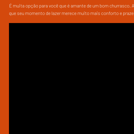
É muita opção para você que é amante de um bom churrasco. Apr
que seu momento de lazer merece muito mais conforto e praze