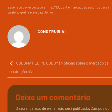
Esse registro foi postado em
TECNOLOGIA
e marcado
acessórios para ch
giratório
,
grelha elevada
,
stiloinox
.
CONSTRUIR AI
COLUNA FELIPE GODOY | Notícias sobre o mercado da
construção civil
Deixe um comentário
O seu endereço de e-mail não será publicado.
Campos obri