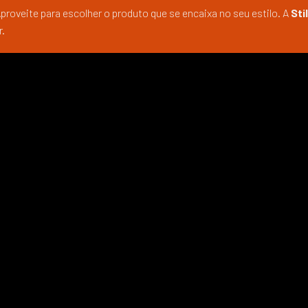
oveite para escolher o produto que se encaixa no seu estilo. A
Sti
r.