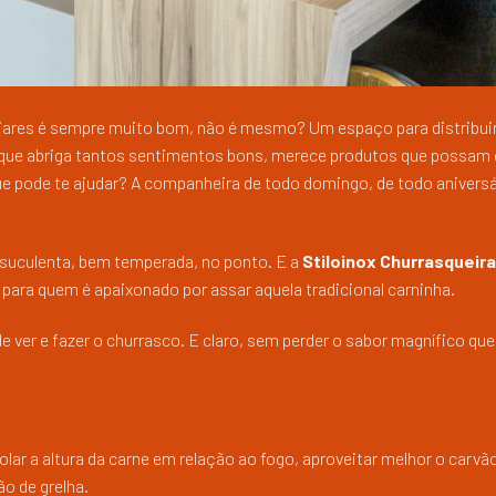
liares é sempre muito bom, não é mesmo? Um espaço para distribuir
l que abriga tantos sentimentos bons, merece produtos que possam 
e pode te ajudar? A companheira de todo domingo, de todo aniversá
suculenta, bem temperada, no ponto. E a
Stiloinox Churrasqueir
para quem é apaixonado por assar aquela tradicional carninha.
 ver e fazer o churrasco. E claro, sem perder o sabor magnífico qu
olar a altura da carne em relação ao fogo, aproveitar melhor o carvã
o de grelha.