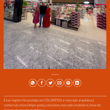
Esse registro foi postado em
COLUNISTAS
e marcado
arquitetura
comercial
,
coluna felipe godoy
,
colunistas
,
mercado imobiliário
,
show do