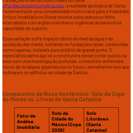
@fundacoessemcomplicacoes
, a realidade geológica de Santa
Catarina impõe uma complexidade muito maior para o investidor.
O risco imobiliário no litoral envolve solos arenosos fofos
intercalados com argilas marinhas e orgânicas de baixíssima
capacidade de suporte.
Essa variação sofre impacto direto do nível da água e da
oscilação das marés, tornando as fundações rasas, conhecidas
como sapatas, inviáveis para prédios de grande porte. O
especialista alerta que se a construtora tentar cortar custos na
base sem uma investigação profunda, o investidor enfrentará
riscos de recalques gigantescos no futuro, semelhantes aos que
inclinaram os edifícios na cidade de Santos.
Comparativo de Risco Geotécnico: Solo da Copa
do Mundo vs. Litoral de Santa Catarina
Solo da
Solo
Fator de
Cidade do
Litorâneo
Análise
México (Copa
(Santa
Imobiliária
2026)
Catarina)