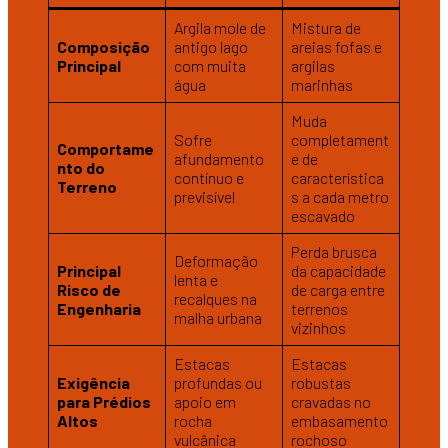
Argila mole de
Mistura de
Composição
antigo lago
areias fofas e
Principal
com muita
argilas
água
marinhas
Muda
Sofre
completament
Comportame
afundamento
e de
nto do
contínuo e
característica
Terreno
previsível
s a cada metro
escavado
Perda brusca
Deformação
Principal
da capacidade
lenta e
Risco de
de carga entre
recalques na
Engenharia
terrenos
malha urbana
vizinhos
Estacas
Estacas
Exigência
profundas ou
robustas
para Prédios
apoio em
cravadas no
Altos
rocha
embasamento
vulcânica
rochoso