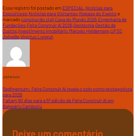
Esse registro foi postado em
ESPECIAL
,
Notícias para
Expositores
,
Notícias para Visitantes
,
Release do Evento
e
marcado
construção civil
,
Copa do Mundo 2026
,
Engenharia de
Fundações
,
Feira Construir Aí 2026
,
Geotecnia
,
Gestão de
Custos
,
investimento imobiliário
,
Marcelo Heidemann
,
UFSC
Joinville
,
Vinicius Lorenzi
.
Jeferson
Sedimentum: Feira Construir Aí revela o solo como protagonista
para 2026
Faltam 90 dias para a 5ª edição da Feira Construir Aí em
Balneário Camboriú
Deixe um comentário