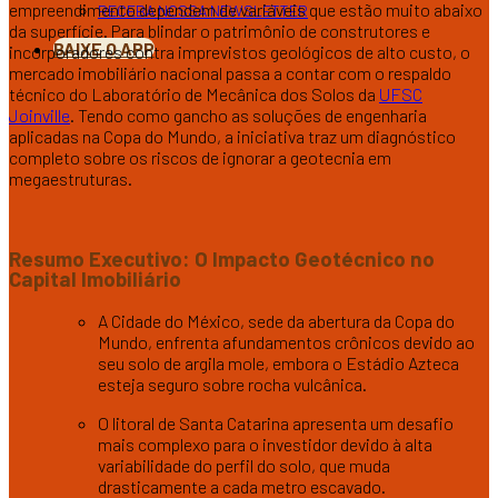
empreendimento dependem de variáveis que estão muito abaixo
RECEBA NOSSA NEWSLETTER
da superfície. Para blindar o patrimônio de construtores e
BAIXE O APP
incorporadores contra imprevistos geológicos de alto custo, o
mercado imobiliário nacional passa a contar com o respaldo
técnico do Laboratório de Mecânica dos Solos da
UFSC
Joinville
. Tendo como gancho as soluções de engenharia
aplicadas na Copa do Mundo, a iniciativa traz um diagnóstico
completo sobre os riscos de ignorar a geotecnia em
megaestruturas.
Resumo Executivo: O Impacto Geotécnico no
Capital Imobiliário
A Cidade do México, sede da abertura da Copa do
Mundo, enfrenta afundamentos crônicos devido ao
seu solo de argila mole, embora o Estádio Azteca
esteja seguro sobre rocha vulcânica.
O litoral de Santa Catarina apresenta um desafio
mais complexo para o investidor devido à alta
variabilidade do perfil do solo, que muda
drasticamente a cada metro escavado.