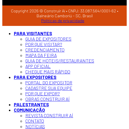
Copyright 2026 © Construir Aí • CNPJ: 33.087.564/0001-62 •
Balneário Camboriú - SC, Brasil
Políticas de privacidade
PARA VISITANTES
GUIA DE EXPOSITORES
POR QUE VISITAR?
CREDENCIAMENTO
MAPA DA FEIRA
GUIA DE HOTEIS/RESTAURANTES
APP OFICIAL
CHEGUE MAIS RÁPIDO
PARA EXPOSITORES
PORTAL DO EXPOSITOR
CADASTRE SUA EQUIPE
POR QUE EXPOR?
OBRAS CONSTRUIR AÍ
PALESTRANTES
COMUNICAÇÃO
REVISTA CONSTRUIR AÍ
CONTATO
NOTÍCIAS