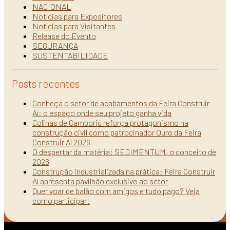
NACIONAL
Notícias para Expositores
Notícias para Visitantes
Release do Evento
SEGURANÇA
SUSTENTABILIDADE
Posts recentes
Conheça o setor de acabamentos da Feira Construir
Aí: o espaço onde seu projeto ganha vida
Colinas de Camboriú reforça protagonismo na
construção civil como patrocinador Ouro da Feira
Construir Aí 2026
O despertar da matéria: SEDIMENTUM, o conceito de
2026
Construção industrializada na prática: Feira Construir
Aí apresenta pavilhão exclusivo ao setor
Quer voar de balão com amigos e tudo pago? Veja
como participar!