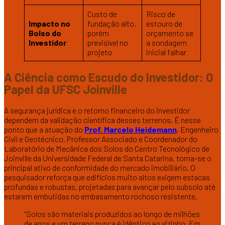
Custo de
Risco de
Impacto no
fundação alto,
estouro de
Bolso do
porém
orçamento se
Investidor
previsível no
a sondagem
projeto
inicial falhar
A Ciência como Escudo do Investidor: O
Papel da UFSC Joinville
A segurança jurídica e o retorno financeiro do investidor
dependem da validação científica desses terrenos. É nesse
ponto que a atuação do
Prof. Marcelo Heidemann
, Engenheiro
Civil e Geotécnico, Professor Associado e Coordenador do
Laboratório de Mecânica dos Solos do Centro Tecnológico de
Joinville da Universidade Federal de Santa Catarina, torna-se o
principal ativo de conformidade do mercado imobiliário. O
pesquisador reforça que edifícios muito altos exigem estacas
profundas e robustas, projetadas para avançar pelo subsolo até
estarem embutidas no embasamento rochoso resistente.
“Solos são materiais produzidos ao longo de milhões
de anos e um terreno nunca é idêntico ao vizinho. Em