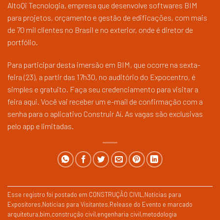
AltoQi Tecnologia, empresa que desenvolve softwares BIM
para projetos, orçamento e gestão de edificações, com mais
de 70 mil clientes no Brasil e no exterior, onde é diretor de
portfólio.
Para participar desta imersão em BIM, que ocorre na sexta-
feira (23), a partir das 17h30, no auditório do Expocentro, é
simples e gratuito. Faça seu credenciamento para visitar a
feira
aqui
. Você vai receber um e-mail de confirmação com a
senha para o aplicativo Construir Aí. As vagas são exclusivas
pelo app e limitadas.
Esse registro foi postado em
CONSTRUÇÃO CIVIL
,
Notícias para
Expositores
,
Notícias para Visitantes
,
Release do Evento
e marcado
arquitetura
,
bim
,
construção civil
,
engenharia civil
,
metodologia