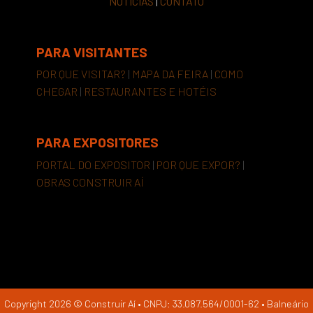
NOTÍCIAS
|
CONTATO
PARA VISITANTES
POR QUE VISITAR?
|
MAPA DA FEIRA
|
COMO
CHEGAR
|
RESTAURANTES E HOTÉIS
PARA EXPOSITORES
PORTAL DO EXPOSITOR
|
POR QUE EXPOR?
|
OBRAS CONSTRUIR AÍ
Copyright 2026 © Construir Aí • CNPJ: 33.087.564/0001-62 • Balneário