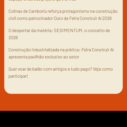
Colinas de Camboriú reforça protagonismo na construção
civil como patrocinador Ouro da Feira Construir Aí 2026
O despertar da matéria: SEDIMENTUM, o conceito de
2026
Construção industrializada na prática: Feira Construir Aí
apresenta pavilhão exclusivo ao setor
Quer voar de balão com amigos e tudo pago? Veja como
participar!