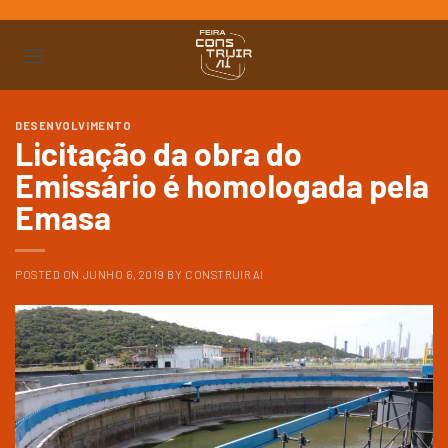
Ir
para
o
conteúdo
DESENVOLVIMENTO
Licitação da obra do
Emissário é homologada pela
Emasa
POSTED ON
JUNHO 6, 2019
BY
CONSTRUIR AI