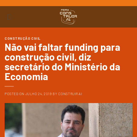
Ir
para
o
conteúdo
CONSTRUÇÃO CIVIL
Não vai faltar funding para
construção civil, diz
secretário do Ministério da
Economia
POSTED ON
JULHO 24, 2019
BY
CONSTRUIR AI