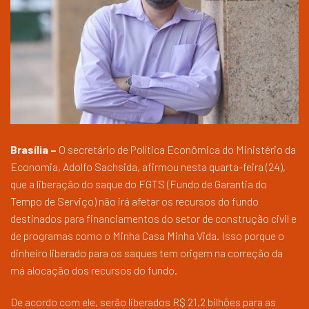
Brasília –
O secretário de Política Econômica do Ministério da
Economia, Adolfo Sachsida, afirmou nesta quarta-feira (24),
que a liberação do saque do FGTS (Fundo de Garantia do
Tempo de Serviço) não irá afetar os recursos do fundo
destinados para financiamentos do setor de construção civil e
de programas como o Minha Casa Minha Vida. Isso porque o
dinheiro liberado para os saques tem origem na correção da
má alocação dos recursos do fundo.
De acordo com ele, serão liberados R$ 21,2 bilhões para as