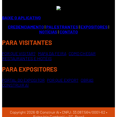
BAIXE O APLICATIVO
CREDENCIAMENTO
|
PALESTRANTES
|
EXPOSITORES
|
NOTÍCIAS
|
CONTATO
PARA VISITANTES
POR QUE VISITAR?
|
MAPA DA FEIRA
|
COMO CHEGAR
|
RESTAURANTES E HOTÉIS
PARA EXPOSITORES
PORTAL DO EXPOSITOR
|
POR QUE EXPOR?
|
OBRAS
CONSTRUIR AÍ
Copyright 2026 © Construir Aí • CNPJ: 33.087.564/0001-62 •
Balneário Camboriú - SC, Brasil