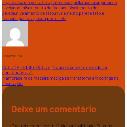
argamassa em porto belo
,
bellamassa
,
bellamassa argamassa
niveladora
,
nivelamento de fachada
,
nivelamento de
parede
,
nivelamento de teto
,
nivelamento parede teto e
fachada
,
passo a passo
,
porto belo
.
Construir Ai
COLUNA FELIPE GODOY | Notícias sobre o mercado da
construção civil
Namoradeira de madeira maciça se transforma em coringa na
decoração
Deixe um comentário
O seu endereço de e-mail não será publicado.
Campos