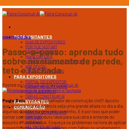
Ir
para
o
conteúdo
PARA VISITANTES
CONSTRUÇÃO CIVIL
GUIA DE EXPOSITORES
POR QUE VISITAR?
Passo-a-passo: aprenda tudo
CREDENCIAMENTO
MAPA DA FEIRA
sobre nivelamento de parede,
GUIA DE HOTEIS/RESTAURANTES
APP OFICIAL
teto e fachada
CHEGUE MAIS RÁPIDO
PARA EXPOSITORES
PORTAL DO EXPOSITOR
Posted on
junho 23, 2021
by
Construir Ai
CADASTRE SUA EQUIPE
POR QUE EXPOR?
OBRAS CONSTRUIR AÍ
Porto Belo
– Você é trabalhador da construção civil? Aposto
PALESTRANTES
que, embora sua experiência seja uma grande aliada no dia a dia,
COMUNICAÇÃO
algumas dúvidas surgem pelo caminho. E é por isso que poder
REVISTA CONSTRUIR AÍ
contar com tem o produto ideal para sua obra e entende do
CONTATO
NOTÍCIAS
assunto é fundamental. Esqueça os problemas na hora de aplicar
RELEASES OFICIAIS
o revestimento. Ou ainda, paredes com falhas no acabamento.