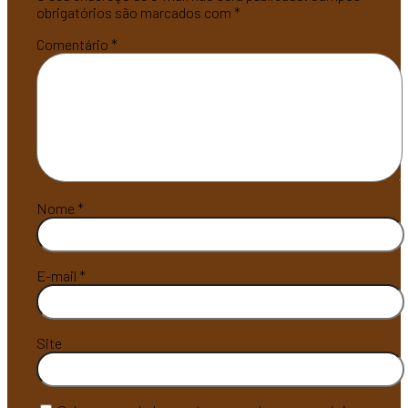
obrigatórios são marcados com
*
Comentário
*
Nome
*
E-mail
*
Site