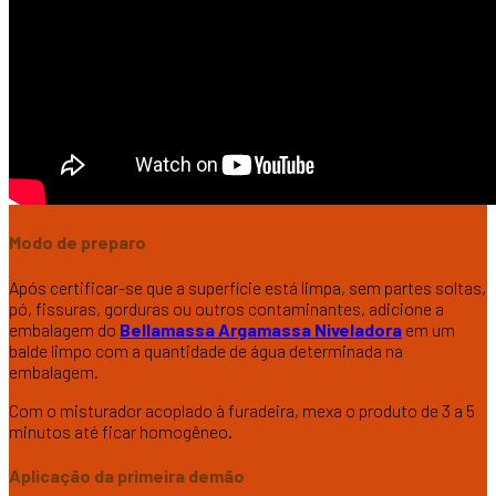
Modo de preparo
Após certificar-se que a superfície está limpa, sem partes soltas,
pó, fissuras, gorduras ou outros contaminantes, adicione a
embalagem do
Bellamassa Argamassa Niveladora
em um
balde limpo com a quantidade de água determinada na
embalagem.
Com o misturador acoplado à furadeira, mexa o produto de 3 a 5
minutos até ficar homogêneo.
Aplicação da primeira demão