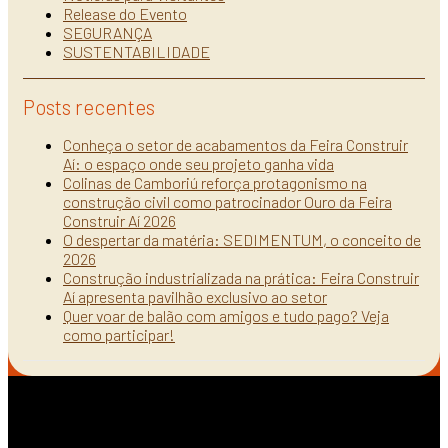
Release do Evento
SEGURANÇA
SUSTENTABILIDADE
Posts recentes
Conheça o setor de acabamentos da Feira Construir
Aí: o espaço onde seu projeto ganha vida
Colinas de Camboriú reforça protagonismo na
construção civil como patrocinador Ouro da Feira
Construir Aí 2026
O despertar da matéria: SEDIMENTUM, o conceito de
2026
Construção industrializada na prática: Feira Construir
Aí apresenta pavilhão exclusivo ao setor
Quer voar de balão com amigos e tudo pago? Veja
como participar!