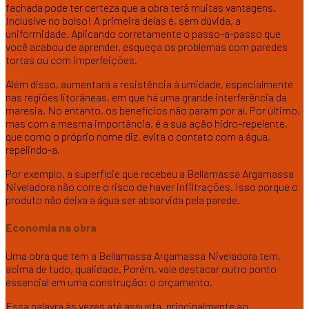
fachada pode ter certeza que a obra terá muitas vantagens.
Inclusive no bolso! A primeira delas é, sem dúvida, a
uniformidade. Aplicando corretamente o passo-a-passo que
você acabou de aprender, esqueça os problemas com paredes
tortas ou com imperfeições.
Além disso, aumentará a resistência à umidade, especialmente
nas regiões litorâneas, em que há uma grande interferência da
maresia. No entanto, os benefícios não param por aí. Por último,
mas com a mesma importância, é a sua ação hidro-repelente,
que como o próprio nome diz, evita o contato com a água,
repelindo-a.
Por exemplo, a superfície que recebeu a Bellamassa Argamassa
Niveladora não corre o risco de haver infiltrações. Isso porque o
produto não deixa a água ser absorvida pela parede.
Economia na obra
Uma obra que tem a Bellamassa Argamassa Niveladora tem,
acima de tudo, qualidade. Porém, vale destacar outro ponto
essencial em uma construção: o orçamento.
Essa palavra às vezes até assusta, principalmente ao