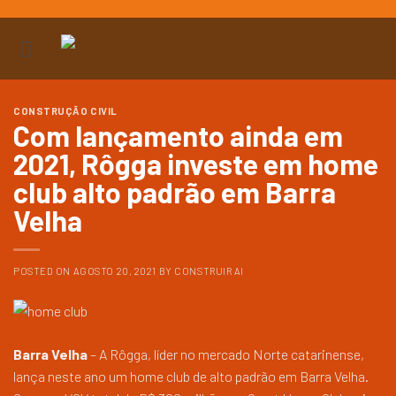
Ir
para
o
conteúdo
CONSTRUÇÃO CIVIL
Com lançamento ainda em
2021, Rôgga investe em home
club alto padrão em Barra
Velha
POSTED ON
AGOSTO 20, 2021
BY
CONSTRUIR AI
Barra Velha
– A Rôgga, líder no mercado Norte catarinense,
lança neste ano um home club de alto padrão em Barra Velha.