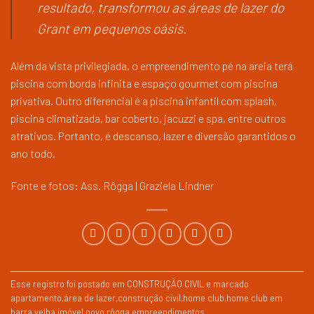
resultado, transformou as áreas de lazer do
Grant em pequenos oásis.
Além da vista privilegiada, o empreendimento pé na areia terá
piscina com borda infinita e espaço gourmet com piscina
privativa. Outro diferencial é a piscina infantil com splash,
piscina climatizada, bar coberto, jacuzzi e spa, entre outros
atrativos. Portanto, é descanso, lazer e diversão garantidos o
ano todo.
Fonte e fotos: Ass. Rôgga | Graziela Lindner
Esse registro foi postado em
CONSTRUÇÃO CIVIL
e marcado
apartamento
,
área de lazer
,
construção civil
,
home club
,
home club em
barra velha
,
imóvel novo
,
rôgga empreendimentos
.