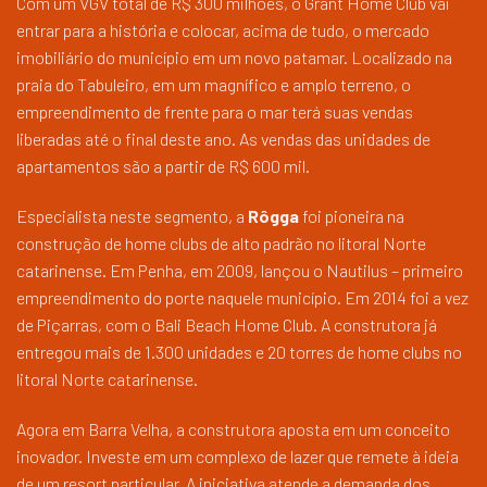
Com um VGV total de R$ 300 milhões, o Grant Home Club vai
entrar para a história e colocar, acima de tudo, o mercado
imobiliário do município em um novo patamar. Localizado na
praia do Tabuleiro, em um magnífico e amplo terreno, o
empreendimento de frente para o mar terá suas vendas
liberadas até o final deste ano. As vendas das unidades de
apartamentos são a partir de R$ 600 mil.
Especialista neste segmento, a
Rôgga
foi pioneira na
construção de home clubs de alto padrão no litoral Norte
catarinense. Em Penha, em 2009, lançou o Nautilus – primeiro
empreendimento do porte naquele município. Em 2014 foi a vez
de Piçarras, com o Bali Beach Home Club. A construtora já
entregou mais de 1.300 unidades e 20 torres de home clubs no
litoral Norte catarinense.
Agora em Barra Velha, a construtora aposta em um conceito
inovador. Investe em um complexo de lazer que remete à ideia
de um resort particular. A iniciativa atende a demanda dos