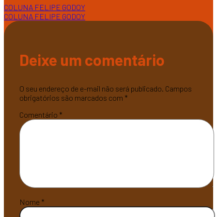
COLUNA FELIPE GODOY
COLUNA FELIPE GODOY
Deixe um comentário
O seu endereço de e-mail não será publicado.
Campos
obrigatórios são marcados com
*
Comentário
*
Nome
*