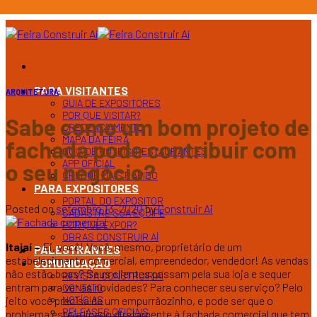
Ir
para
o
conteúdo
PARA VISITANTES
ARQUITETURA
GUIA DE EXPOSITORES
POR QUE VISITAR?
Sabe como um bom projeto de
CREDENCIAMENTO
MAPA DA FEIRA
fachada pode contribuir com
GUIA DE HOTEIS/RESTAURANTES
APP OFICIAL
o seu negócio?
CHEGUE MAIS RÁPIDO
PARA EXPOSITORES
PORTAL DO EXPOSITOR
Posted on
setembro 13, 2020
by
Construir Ai
CADASTRE SUA EQUIPE
POR QUE EXPOR?
OBRAS CONSTRUIR AÍ
Itajaí –
Ei, você! Você, mesmo, proprietário de um
PALESTRANTES
estabelecimento comercial, empreendedor, vendedor! As vendas
COMUNICAÇÃO
não estão boas? Seus clientes passam pela sua loja e sequer
REVISTA CONSTRUIR AÍ
entram para ver as novidades? Para conhecer seu serviço? Pelo
CONTATO
NOTÍCIAS
jeito você precisa de um empurrãozinho, e pode ser que o
RELEASES OFICIAIS
problema esteja ligado diretamente à fachada comercial que tem