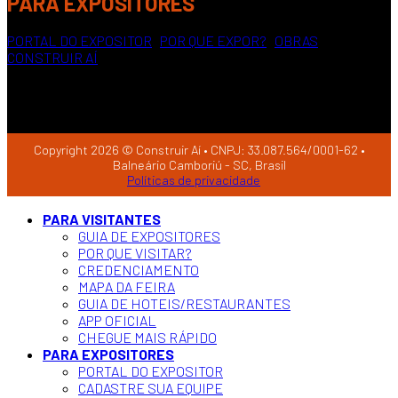
PARA EXPOSITORES
PORTAL DO EXPOSITOR
|
POR QUE EXPOR?
|
OBRAS
CONSTRUIR AÍ
Copyright 2026 © Construir Aí • CNPJ: 33.087.564/0001-62 •
Balneário Camboriú - SC, Brasil
Políticas de privacidade
PARA VISITANTES
GUIA DE EXPOSITORES
POR QUE VISITAR?
CREDENCIAMENTO
MAPA DA FEIRA
GUIA DE HOTEIS/RESTAURANTES
APP OFICIAL
CHEGUE MAIS RÁPIDO
PARA EXPOSITORES
PORTAL DO EXPOSITOR
CADASTRE SUA EQUIPE