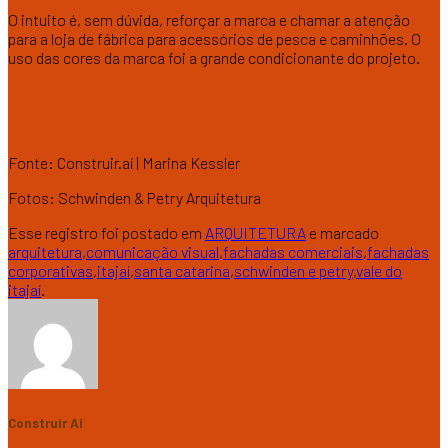
O intuito é, sem dúvida, reforçar a marca e chamar a atenção
para a loja de fábrica para acessórios de pesca e caminhões. O
uso das cores da marca foi a grande condicionante do projeto.
Fonte: Construir.aí | Marina Kessler
Fotos: Schwinden & Petry Arquitetura
Esse registro foi postado em
ARQUITETURA
e marcado
arquitetura
,
comunicação visual
,
fachadas comerciais
,
fachadas
corporativas
,
itajaí
,
santa catarina
,
schwinden e petry
,
vale do
itajaí
.
Construir Ai