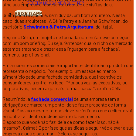
RECEBA NOSSA NEWSLETTER
aí na sua empresa e representa o cartão de visitas dela.
BAIXE O APP
Quem pode te ajudar é, sem dúvida, um bom arquiteto. Neste
caso, duas arquitetas! A Célia Petry e a Janaína Schwinden, do
escritório
Schwinden & Petry Arquitetura
, de Itajaí.
Segundo Célia, um projeto de fachada comercial deve começar
com um bom briefing. Ou seja, “entender qual o nicho de mercado
estamos tratando e trazer essa linguagem para a fachada”,
comenta a profissional.
Em ambientes comerciais é importante identificar o produto que
representa o negócio. Por exemplo, um estabelecimento
alimentício pede uma fachada convidativa, que incentive os
consumidores a entrar no local. “Por sua vez, as executivas, ou
corporativas, pedem algo mais formal, casual”, explica Célia.
Resumindo, a
fachada comercial
de uma empresa tem a
obrigação de marcar um ponto, de se fazer presente de forma
visual. Mas, ao mesmo tempo, deve-se indicar o que o cliente vai
encontrar ali dentro, independente do segmento.
E aposto que você não faz ideia de como fazer isso, não é
mesmo?! Calma! É por isso que as dicas a seguir vão elevar a sua
empresa a outro patamar – é claro, se segui-las.