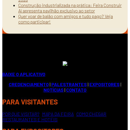
Construção industrializada na prática: Feira Construir
Aí apresenta pavilhão exclusivo ao setor
Quer voar de balão com amigos e tudo pago? Veja
como participar!
BAIXE O APLICATIVO
CREDENCIAMENTO
|
PALESTRANTES
|
EXPOSITORES
|
NOTÍCIAS
|
CONTATO
PARA VISITANTES
POR QUE VISITAR?
|
MAPA DA FEIRA
|
COMO CHEGAR
|
RESTAURANTES E HOTÉIS