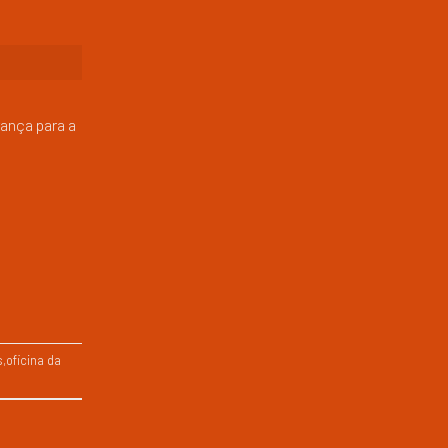
rança para a
s
,
oficina da