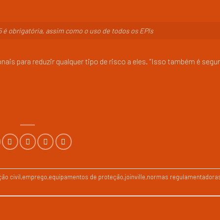
5 é obrigatória, assim como o uso de todos os EPIs
ais para reduzir qualquer tipo de risco a eles. “Isso também é segu
ão civil
,
emprego
,
equipamentos de proteção
,
joinville
,
normas regulamentadora