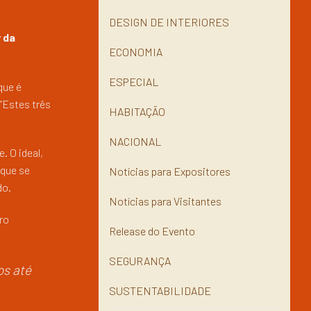
DESIGN DE INTERIORES
 da
ECONOMIA
ESPECIAL
que é
“Estes três
HABITAÇÃO
NACIONAL
. O ideal,
 que se
Notícias para Expositores
do.
Notícias para Visitantes
ro
Release do Evento
SEGURANÇA
os até
SUSTENTABILIDADE