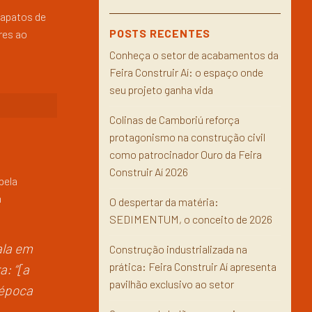
sapatos de
POSTS RECENTES
res ao
Conheça o setor de acabamentos da
Feira Construir Aí: o espaço onde
seu projeto ganha vida
Colinas de Camboriú reforça
protagonismo na construção civil
como patrocinador Ouro da Feira
Construir Aí 2026
pela
m
O despertar da matéria:
SEDIMENTUM, o conceito de 2026
ala em
Construção industrializada na
prática: Feira Construir Aí apresenta
a: “[a
pavilhão exclusivo ao setor
 época