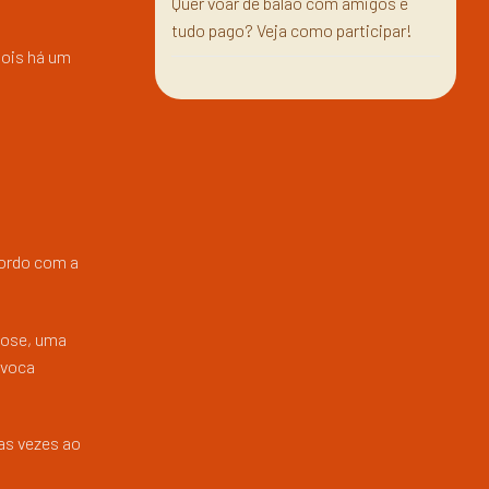
Quer voar de balão com amigos e
tudo pago? Veja como participar!
pois há um
cordo com a
tose, uma
ovoca
ias vezes ao