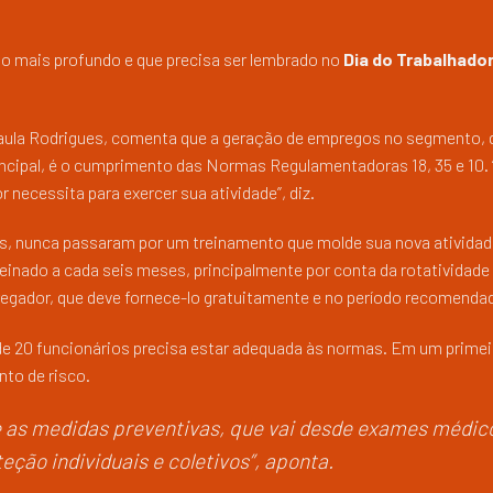
ito mais profundo e que precisa ser lembrado no
Dia do Trabalhador
 Paula Rodrigues, comenta que a geração de empregos no segmento, 
incipal, é o cumprimento das Normas Regulamentadoras 18, 35 e 10. 
necessita para exercer sua atividade”, diz.
s, nunca passaram por um treinamento que molde sua nova atividade
treinado a cada seis meses, principalmente por conta da rotatividade
regador, que deve fornece-lo gratuitamente e no período recomenda
de 20 funcionários precisa estar adequada às normas. Em um primei
to de risco.
 as medidas preventivas, que vai desde exames médic
ção individuais e coletivos”, aponta.