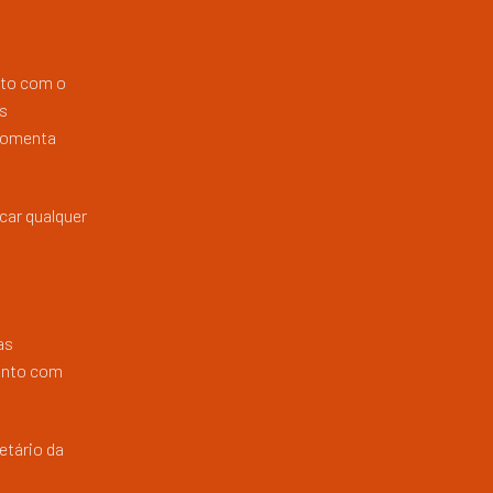
nto com o
s
 comenta
car qualquer
as
junto com
etário da