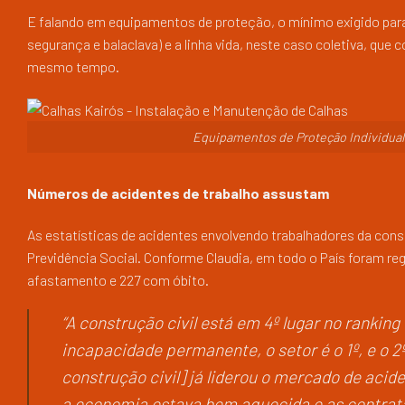
E falando em equipamentos de proteção, o mínimo exigido para 
segurança e balaclava) e a linha vida, neste caso coletiva, que
mesmo tempo.
Equipamentos de Proteção Individual 
Números de acidentes de trabalho assustam
As estatísticas de acidentes envolvendo trabalhadores da cons
Previdência Social. Conforme Claudia, em todo o País foram re
afastamento e 227 com óbito.
“A construção civil está em 4º lugar no rankin
incapacidade permanente, o setor é o 1º, e o 2
construção civil] já liderou o mercado de acid
a economia estava bem aquecida e as contrata