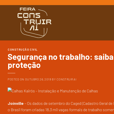
Ir
para
o
conteúdo
CONSTRUÇÃO CIVIL
Segurança no trabalho: saiba 
proteção
POSTED ON
OUTUBRO 26, 2019
BY
CONSTRUIR AI
Joinville
– Os dados de setembro do Caged (Cadastro Geral d
o Brasil foram criadas 18,3 mil vagas formais de trabalho some