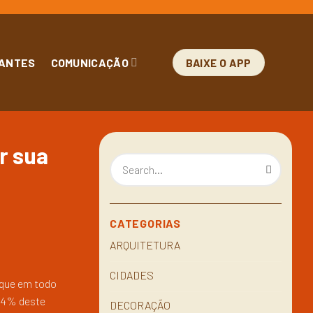
ANTES
COMUNICAÇÃO
BAIXE O APP
r sua
CATEGORIAS
ARQUITETURA
CIDADES
 que em todo
7,4% deste
DECORAÇÃO