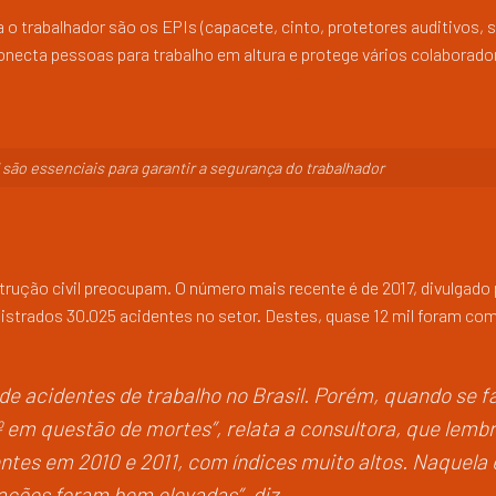
o trabalhador são os EPIs (capacete, cinto, protetores auditivos, 
 conecta pessoas para trabalho em altura e protege vários colaborado
são essenciais para garantir a segurança do trabalhador
trução civil preocupam. O número mais recente é de 2017, divulgado 
gistrados 30.025 acidentes no setor. Destes, quase 12 mil foram co
g de acidentes de trabalho no Brasil. Porém, quando se f
º em questão de mortes”, relata a consultora, que lembr
entes em 2010 e 2011, com índices muito altos. Naquela
ções foram bem elevadas”, diz.