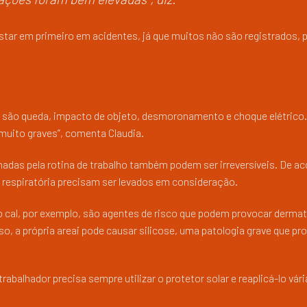
tar em primeiro em acidentes, já que muitos não são registrados, 
vil são queda, impacto de objeto, desmoronamento e choque elétrico.
uito graves”, comenta Claudia.
das pela rotina de trabalho também podem ser irreversíveis. De a
 respiratória precisam ser levados em consideração.
 o cal, por exemplo, são agentes de risco que podem provocar derma
, a própria areai pode causar silicose, uma patologia grave que pr
abalhador precisa sempre utilizar o protetor solar e reaplicá-lo vár