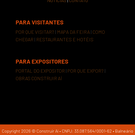
NOTÍCIAS
|
CONTATO
PARA VISITANTES
POR QUE VISITAR?
|
MAPA DA FEIRA
|
COMO
CHEGAR
|
RESTAURANTES E HOTÉIS
PARA EXPOSITORES
PORTAL DO EXPOSITOR
|
POR QUE EXPOR?
|
OBRAS CONSTRUIR AÍ
Copyright 2026 © Construir Aí • CNPJ: 33.087.564/0001-62 • Balneário