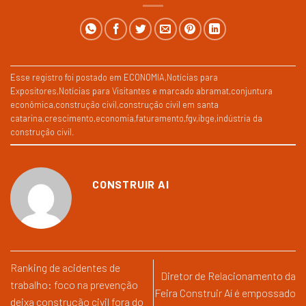
Esse registro foi postado em
ECONOMIA
,
Notícias para
Expositores
,
Notícias para Visitantes
e marcado
abramat
,
conjuntura
econômica
,
construção civil
,
construção civil em santa
catarina
,
crescimento
,
economia
,
faturamento
,
fgv
,
ibge
,
indústria da
construção civil
.
CONSTRUIR AI
Ranking de acidentes de
Diretor de Relacionamento da
trabalho: foco na prevenção
Feira Construir Aí é empossado
deixa construção civil fora do