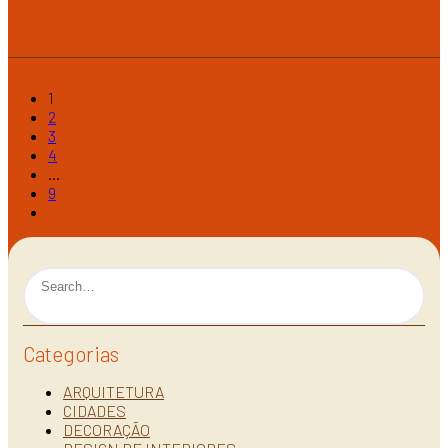
1
2
3
4
…
9
Categorias
ARQUITETURA
CIDADES
DECORAÇÃO