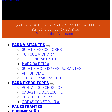
Copyright 2026 © Construir Aí • CNPJ: 33.087.564/0001-62 •
Balneário Camboriú - SC, Brasil
Políticas de privacidade
PARA VISITANTES
GUIA DE EXPOSITORES
POR QUE VISITAR?
CREDENCIAMENTO
MAPA DA FEIRA
GUIA DE HOTEIS/RESTAURANTES
APP OFICIAL
CHEGUE MAIS RÁPIDO
PARA EXPOSITORES
PORTAL DO EXPOSITOR
CADASTRE SUA EQUIPE
POR QUE EXPOR?
OBRAS CONSTRUIR AÍ
PALESTRANTES
COMUNICAÇÃO