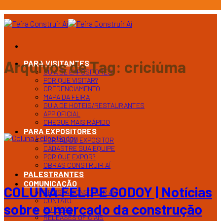
Ir
para
o
conteúdo
Arquivos de Tag:
criciúma
PARA VISITANTES
GUIA DE EXPOSITORES
POR QUE VISITAR?
CREDENCIAMENTO
MAPA DA FEIRA
GUIA DE HOTEIS/RESTAURANTES
APP OFICIAL
CHEGUE MAIS RÁPIDO
PARA EXPOSITORES
PORTAL DO EXPOSITOR
CADASTRE SUA EQUIPE
POR QUE EXPOR?
OBRAS CONSTRUIR AÍ
PALESTRANTES
COMUNICAÇÃO
COLUNA FELIPE GODOY | Notícias
REVISTA CONSTRUIR AÍ
CONTATO
sobre o mercado da construção
NOTÍCIAS
RELEASES OFICIAIS