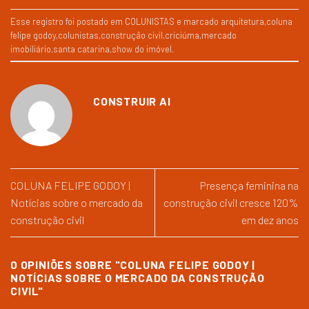
Esse registro foi postado em
COLUNISTAS
e marcado
arquitetura
,
coluna
felipe godoy
,
colunistas
,
construção civil
,
criciúma
,
mercado
imobiliário
,
santa catarina
,
show do imóvel
.
CONSTRUIR AI
COLUNA FELIPE GODOY |
Presença feminina na
Notícias sobre o mercado da
construção civil cresce 120%
construção civil
em dez anos
0 OPINIÕES SOBRE "
COLUNA FELIPE GODOY |
NOTÍCIAS SOBRE O MERCADO DA CONSTRUÇÃO
CIVIL
"