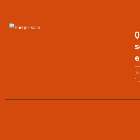
Q
s
e
Jo
[..