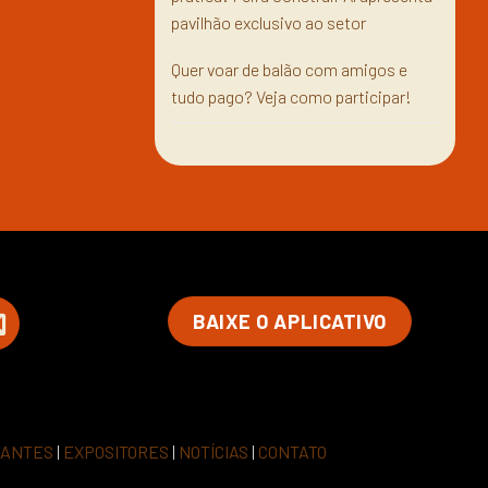
pavilhão exclusivo ao setor
Quer voar de balão com amigos e
tudo pago? Veja como participar!
BAIXE O APLICATIVO
RANTES
|
EXPOSITORES
|
NOTÍCIAS
|
CONTATO