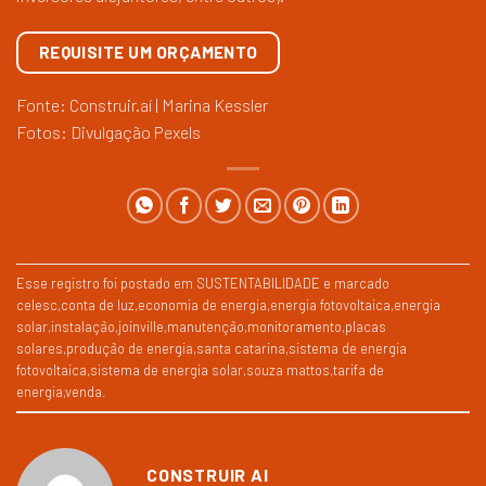
REQUISITE UM ORÇAMENTO
Fonte: Construir.aí | Marina Kessler
Fotos: Divulgação Pexels
Esse registro foi postado em
SUSTENTABILIDADE
e marcado
celesc
,
conta de luz
,
economia de energia
,
energia fotovoltaica
,
energia
solar
,
instalação
,
joinville
,
manutenção
,
monitoramento
,
placas
solares
,
produção de energia
,
santa catarina
,
sistema de energia
fotovoltaica
,
sistema de energia solar
,
souza mattos
,
tarifa de
energia
,
venda
.
CONSTRUIR AI