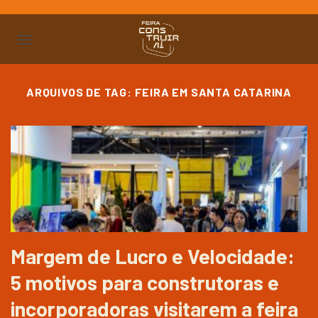
Ir
para
o
conteúdo
ARQUIVOS DE TAG:
FEIRA EM SANTA CATARINA
Margem de Lucro e Velocidade:
5 motivos para construtoras e
incorporadoras visitarem a feira