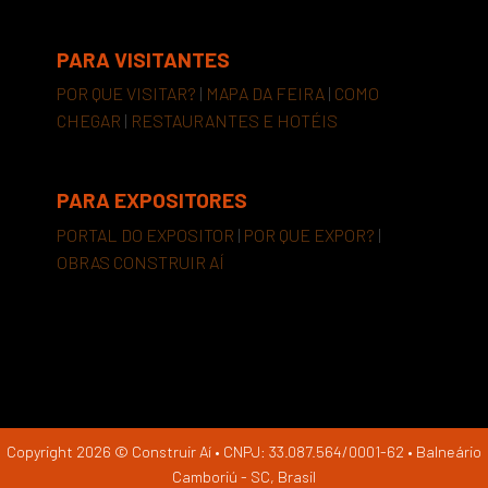
PARA VISITANTES
POR QUE VISITAR?
|
MAPA DA FEIRA
|
COMO
CHEGAR
|
RESTAURANTES E HOTÉIS
PARA EXPOSITORES
PORTAL DO EXPOSITOR
|
POR QUE EXPOR?
|
OBRAS CONSTRUIR AÍ
Copyright 2026 © Construir Aí • CNPJ: 33.087.564/0001-62 • Balneário
Camboriú - SC, Brasil