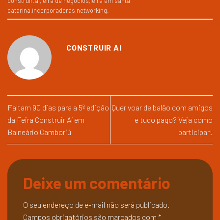
construir.aí
,
feira de negócios
,
feira em santa
catarina
,
incorporadoras
,
networking
.
CONSTRUIR AI
Faltam 90 dias para a 5ª edição
Quer voar de balão com amigos
da Feira Construir Aí em
e tudo pago? Veja como
Balneário Camboriú
participar!
Deixe um comentário
O seu endereço de e-mail não será publicado.
Campos obrigatórios são marcados com
*