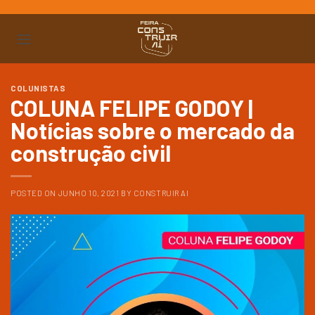
Ir
para
o
conteúdo
COLUNISTAS
COLUNA FELIPE GODOY |
Notícias sobre o mercado da
construção civil
POSTED ON
JUNHO 10, 2021
BY
CONSTRUIR AI