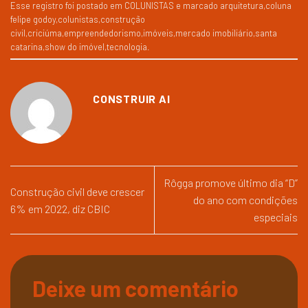
Esse registro foi postado em
COLUNISTAS
e marcado
arquitetura
,
coluna
felipe godoy
,
colunistas
,
construção
civil
,
criciúma
,
empreendedorismo
,
imóveis
,
mercado imobiliário
,
santa
catarina
,
show do imóvel
,
tecnologia
.
CONSTRUIR AI
Rôgga promove último dia “D”
Construção civil deve crescer
do ano com condições
6% em 2022, diz CBIC
especiais
Deixe um comentário