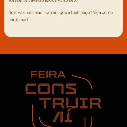
Quer voar de balão com amigos e tudo pago? Veja como
participar!