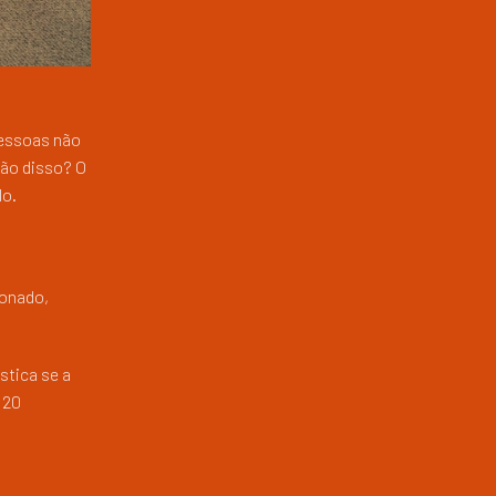
pessoas não
zão disso? O
lo.
ionado,
stica se a
120