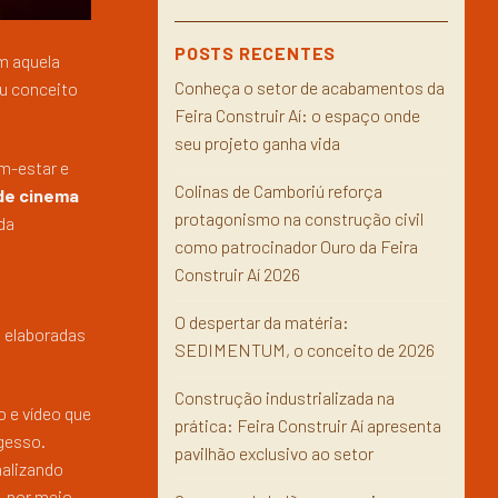
POSTS RECENTES
m aquela
Conheça o setor de acabamentos da
eu conceito
Feira Construir Aí: o espaço onde
seu projeto ganha vida
m-estar e
Colinas de Camboriú reforça
 de cinema
protagonismo na construção civil
da
como patrocinador Ouro da Feira
Construir Aí 2026
O despertar da matéria:
o elaboradas
SEDIMENTUM, o conceito de 2026
Construção industrializada na
 e vídeo que
prática: Feira Construir Aí apresenta
 gesso.
pavilhão exclusivo ao setor
nalizando
, por meio