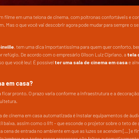
 um filme em uma telona de cinema, com poltronas confortáveis e co
m. Mas o que você vai descobrir agora pode mudar para sempre o s
inville
, tem uma dica importantíssima para quem quer conforto, be
r refúgio. De acordo com o empresário Gilson Luiz Cipriano, a
tela
so que você leu! É possível
ter uma sala de cinema em casa
e ain
ma em casa?
 ficar pronto. O prazo varia conforme a infraestrutura e a decoraçã
uitetura.
la de cinema em casa automatizada é instalar equipamentos de áudio
l baixa, assim como o lift – que esconde o projetor sobre o teto de
a cena de entrada no ambiente em que as luzes se acendem […] e fi
Vale lembrar que todos esses processos são feitos automaticamente