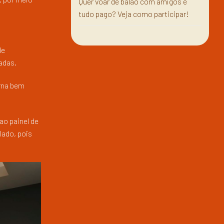
Quer voar de balão com amigos e
tudo pago? Veja como participar!
de
adas.
orna bem
ao painel de
lado, pois