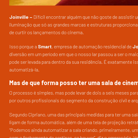
Joinville –
Difícil encontrar alguém que não goste de assistir
iluminação que só as grandes marcas e estruturas proporciona
de curtir os lançamentos do cinema.
Isso porque a
Smart
, empresa de automação residencial de
Jo
diversão em um período em que o nosso lar passou a ser o maio
pode ser levada para dentro da sua residência. É exatamente is
automatizá-la.
Mas de que forma posso ter uma sala de cine
O processo é simples, mas pode levar de dois a seis meses para
por outros profissionais do segmento da construção civil e arq
Segundo Cipriano, uma das principais medidas para ter uma sa
ligam de forma automática, além de uma tela de projeção retráti
“Podemos ainda automatizar a sala criando, primeiramente, um
com o fechamento de cortinas, se houver”, diz o empresário. 