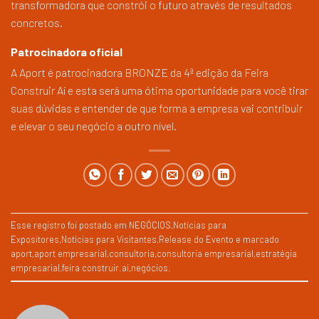
transformadora que constrói o futuro através de resultados
concretos.
Patrocinadora oficial
A Aport é patrocinadora BRONZE da 4ª edição da Feira
Construir Aí e esta será uma ótima oportunidade para você tirar
suas dúvidas e entender de que forma a empresa vai contribuir
e elevar o seu negócio a outro nível.
Esse registro foi postado em
NEGÓCIOS
,
Notícias para
Expositores
,
Notícias para Visitantes
,
Release do Evento
e marcado
aport
,
aport empresarial
,
consultoria
,
consultoria empresarial
,
estratégia
empresarial
,
feira construir.aí
,
negócios
.